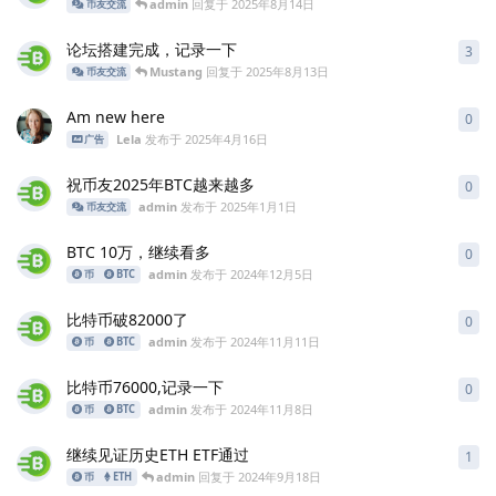
admin
回复于
2025年8月14日
币友交流
论坛搭建完成，记录一下
3
3
条
Mustang
回复于
2025年8月13日
币友交流
Am new here
0
0
条
Lela
发布于
2025年4月16日
广告
祝币友2025年BTC越来越多
0
0
条
admin
发布于
2025年1月1日
币友交流
BTC 10万，继续看多
0
0
条
admin
发布于
2024年12月5日
币
BTC
比特币破82000了
0
0
条
admin
发布于
2024年11月11日
币
BTC
比特币76000,记录一下
0
0
条
admin
发布于
2024年11月8日
币
BTC
继续见证历史ETH ETF通过
1
1
条
admin
回复于
2024年9月18日
币
ETH