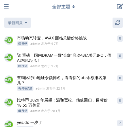
全部主题
最新回复
市场动态转变，AVAX 面临关键价格挑战
0
0
条
admin
发布于
9 7月
资讯
🚀 重磅！国内DRAM一哥“长鑫”启动43亿美元IPO，借
0
0
条
AI东风起飞！
admin
发布于
9 7月
资讯
查询比特币地址余额排名，看看你的btc余额排名第
0
0
条
几？
admin
发布于
22 1月
币友交流
比特币 2026 年展望：温和宽松、估值回归，目标价
0
0
条
18.55 万美元
admin
发布于
20 1月
资讯
yes.do 一岁了
2
2
条