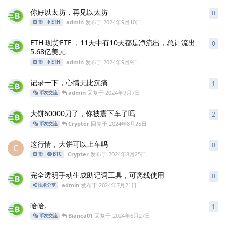
你好以太坊，再见以太坊
0
0
条
admin
发布于
2024年9月10日
币
ETH
ETH 现货ETF ，11天中有10天都是净流出，总计流出
0
0
条
5.68亿美元
admin
发布于
2024年9月9日
币
ETH
记录一下，心情无比沉痛
1
1
条
admin
回复于
2024年9月7日
币友交流
大饼60000刀了，你被震下车了吗
2
2
条
Crypter
回复于
2024年8月25日
币友交流
这行情，大饼可以上车吗
0
0
条
C
Crypter
发布于
2024年8月25日
币
BTC
完全透明手动生成助记词工具，可离线使用
0
0
条
admin
发布于
2024年7月21日
技术分享
哈哈,
1
1
条
Bianca01
回复于
2024年6月27日
币友交流