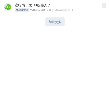
这行情，太TM折磨人了
1
1
条
Bianca01
回复于
2024年6月27日
币友交流
加载更多